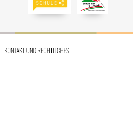
KONTAKT UND RECHTLICHES
Leibniz-Gymnasium
Dr.-Geldmacher-Straße 1
41540 Dormagen
Telefon: 02133 · 50 262-0
Telefax: 02133 · 50 262-290
Email: sekretariat@lgd-dormagen.de
SOZIALE NETZWERKE
Teilen Sie diese Seite mit Ihren Freunden und Bekannten, wenn