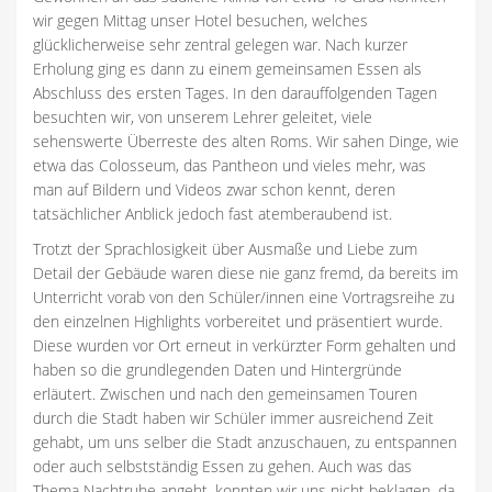
wir gegen Mittag unser Hotel besuchen, welches
glücklicherweise sehr zentral gelegen war. Nach kurzer
Erholung ging es dann zu einem gemeinsamen Essen als
Abschluss des ersten Tages. In den darauffolgenden Tagen
besuchten wir, von unserem Lehrer geleitet, viele
sehenswerte Überreste des alten Roms. Wir sahen Dinge, wie
etwa das Colosseum, das Pantheon und vieles mehr, was
man auf Bildern und Videos zwar schon kennt, deren
tatsächlicher Anblick jedoch fast atemberaubend ist.
Trotzt der Sprachlosigkeit über Ausmaße und Liebe zum
Detail der Gebäude waren diese nie ganz fremd, da bereits im
Unterricht vorab von den Schüler/innen eine Vortragsreihe zu
den einzelnen Highlights vorbereitet und präsentiert wurde.
Diese wurden vor Ort erneut in verkürzter Form gehalten und
haben so die grundlegenden Daten und Hintergründe
erläutert. Zwischen und nach den gemeinsamen Touren
durch die Stadt haben wir Schüler immer ausreichend Zeit
gehabt, um uns selber die Stadt anzuschauen, zu entspannen
oder auch selbstständig Essen zu gehen. Auch was das
Thema Nachtruhe angeht, konnten wir uns nicht beklagen, da