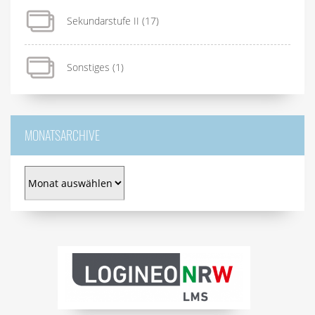
Sekundarstufe II
(17)
Sonstiges
(1)
MONATSARCHIVE