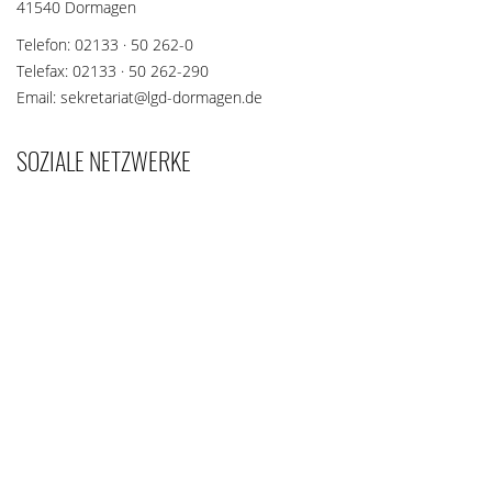
41540 Dormagen
Telefon: 02133 · 50 262-0
Telefax: 02133 · 50 262-290
Email: sekretariat@lgd-dormagen.de
SOZIALE NETZWERKE
Teilen Sie diese Seite mit Ihren Freunden und Bekannten, wenn
die Inhalte für sie interessant sein könnten.
teilen
teilen
merken
teilen
teilen
teilen
teilen
E-
Copyright (c) 2026 Leibniz Gymnasium Dormagen
Mail
Impressum
Datenschutz
Kontakt