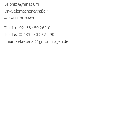
Leibniz-Gymnasium
Dr.-Geldmacher-Straße 1
41540 Dormagen
Telefon: 02133 · 50 262-0
Telefax: 02133 · 50 262-290
Email: sekretariat@lgd-dormagen.de
SOZIALE NETZWERKE
Teilen Sie diese Seite mit Ihren Freunden und Bekannten, wenn
die Inhalte für sie interessant sein könnten.
teilen
teilen
merken
teilen
teilen
teilen
teilen
E-