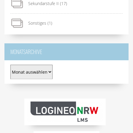
Sekundarstufe II
(17)
Sonstiges
(1)
MONATSARCHIVE