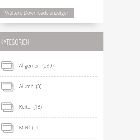
Weitere Downloads anzeigen
KATEGORIEN
Allgemein
(239)
Alumni
(3)
Kultur
(18)
MINT
(11)