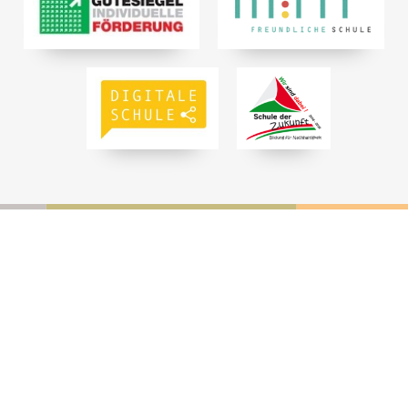
KONTAKT UND RECHTLICHES
Leibniz-Gymnasium
Dr.-Geldmacher-Straße 1
41540 Dormagen
Telefon: 02133 · 50 262-0
Telefax: 02133 · 50 262-290