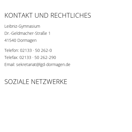
KONTAKT UND RECHTLICHES
Leibniz-Gymnasium
Dr.-Geldmacher-Straße 1
41540 Dormagen
Telefon: 02133 · 50 262-0
Telefax: 02133 · 50 262-290
Email: sekretariat@lgd-dormagen.de
SOZIALE NETZWERKE
Teilen Sie diese Seite mit Ihren Freunden und Bekannten, wenn
die Inhalte für sie interessant sein könnten.
teilen
teilen
merken
teilen
teilen
teilen
teilen