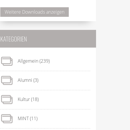
Weitere Downloads anzeigen
KATEGORIEN
Allgemein
(239)
Alumni
(3)
Kultur
(18)
MINT
(11)