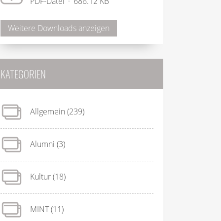
PDF-Datei
686.12 KB
Weitere Downloads anzeigen
KATEGORIEN
Allgemein
(239)
Alumni
(3)
Kultur
(18)
MINT
(11)