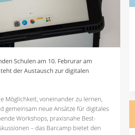
nden Schulen am 10. Februrar am
eht der Austausch zur digitalen
e Möglichkeit, voneinander zu lernen,
nd gemeinsam neue Ansätze für digitales
nende Workshops, praxisnahe Best-
iskussionen – das Barcamp bietet den