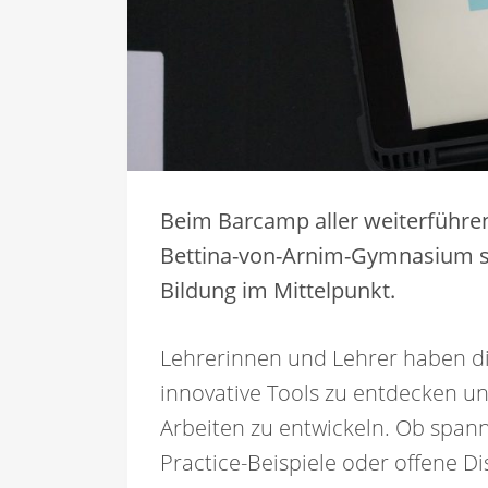
Beim Barcamp aller weiterführe
Bettina-von-Arnim-Gymnasium st
Bildung im Mittelpunkt.
Lehrerinnen und Lehrer haben di
innovative Tools zu entdecken u
Arbeiten zu entwickeln. Ob span
Practice-Beispiele oder offene D