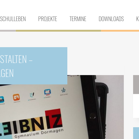
SCHULLEBEN
PROJEKTE
TERMINE
DOWNLOADS
K
STALTEN –
AGEN