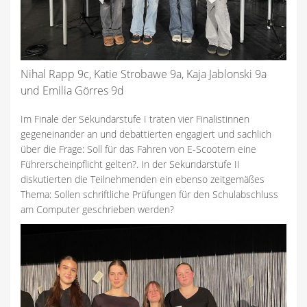
Nihal Rapp 9c, Katie Strobawe 9a, Kaja Jablonski 9a
und Emilia Görres 9d
Im Finale der Sekundarstufe I traten vier Finalistinnen
gegeneinander an und debattierten engagiert und sachlich
über die Frage: Soll für das Fahren von E-Scootern eine
Führerscheinpflicht gelten?. In der Sekundarstufe II
diskutierten die Teilnehmenden ein ebenso zeitgemäßes
Thema: Sollen schriftliche Prüfungen für den Schulabschluss
am Computer geschrieben werden?