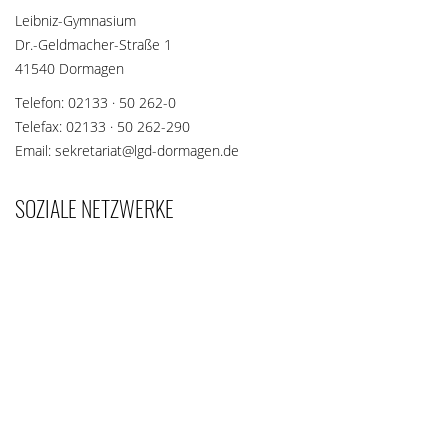
Leibniz-Gymnasium
Dr.-Geldmacher-Straße 1
41540 Dormagen
Telefon: 02133 · 50 262-0
Telefax: 02133 · 50 262-290
Email: sekretariat@lgd-dormagen.de
SOZIALE NETZWERKE
Teilen Sie diese Seite mit Ihren Freunden und Bekannten, wenn
die Inhalte für sie interessant sein könnten.
teilen
teilen
merken
teilen
teilen
teilen
teilen
E-