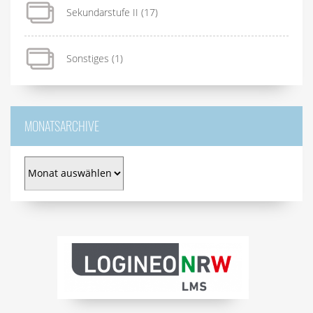
Sekundarstufe II
(17)
Sonstiges
(1)
MONATSARCHIVE