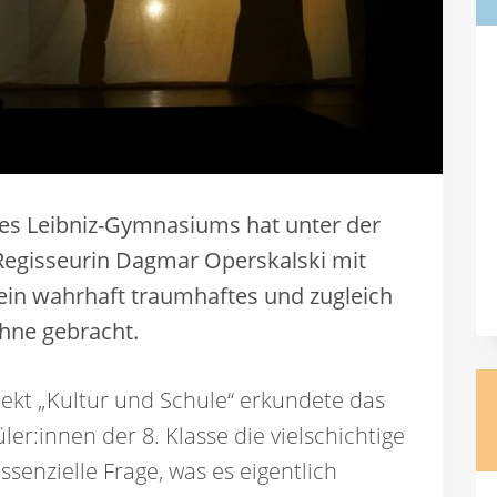
des Leibniz-Gymnasiums hat unter der
Regisseurin Dagmar Operskalski mit
ein wahrhaft traumhaftes und zugleich
ühne gebracht.
kt „Kultur und Schule“ erkundete das
er:innen der 8. Klasse die vielschichtige
ssenzielle Frage, was es eigentlich