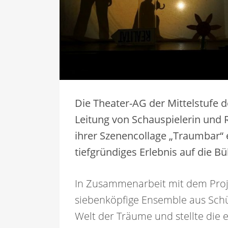
Die Theater-AG der Mittelstufe 
Leitung von Schauspielerin und 
ihrer Szenencollage „Traumbar“ 
tiefgründiges Erlebnis auf die B
In Zusammenarbeit mit dem Proje
siebenköpfige Ensemble aus Schül
Welt der Träume und stellte die e