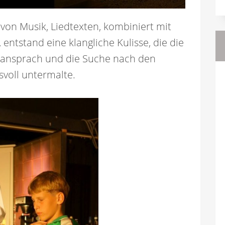
von Musik, Liedtexten, kombiniert mit
, entstand eine klangliche Kulisse, die die
 ansprach und die Suche nach den
voll untermalte.