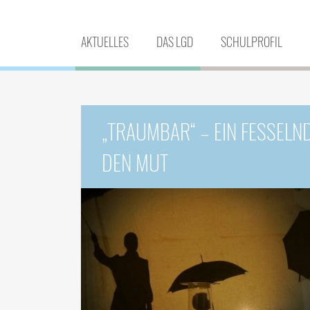
AKTUELLES
DAS LGD
SCHULPROFIL
„TRAUMBAR“ – EIN FESSELN
DEN MUT