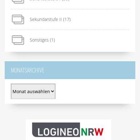
Sekundarstufe II
(17)
Sonstiges
(1)
MONATSARCHIVE