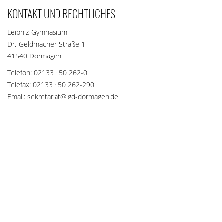
KONTAKT UND RECHTLICHES
Leibniz-Gymnasium
Dr.-Geldmacher-Straße 1
41540 Dormagen
Telefon: 02133 · 50 262-0
Telefax: 02133 · 50 262-290
Email: sekretariat@lgd-dormagen.de
SOZIALE NETZWERKE
Teilen Sie diese Seite mit Ihren Freunden und Bekannten, wenn
die Inhalte für sie interessant sein könnten.
teilen
teilen
merken
teilen
teilen
teilen
teilen