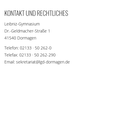
KONTAKT UND RECHTLICHES
Leibniz-Gymnasium
Dr.-Geldmacher-Straße 1
41540 Dormagen
Telefon: 02133 · 50 262-0
Telefax: 02133 · 50 262-290
Email: sekretariat@lgd-dormagen.de
SOZIALE NETZWERKE
Teilen Sie diese Seite mit Ihren Freunden und Bekannten, wenn
die Inhalte für sie interessant sein könnten.
teilen
teilen
merken
teilen
teilen
teilen
teilen