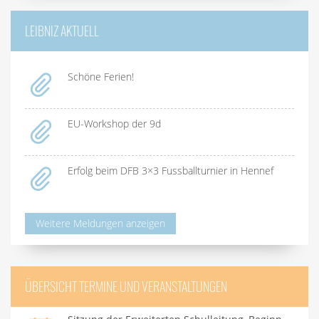
LEIBNIZ AKTUELL
Schöne Ferien!
EU-Workshop der 9d
Erfolg beim DFB 3×3 Fussballturnier in Hennef
Weitere Meldungen anzeigen
ÜBERSICHT TERMINE UND VERANSTALTUNGEN