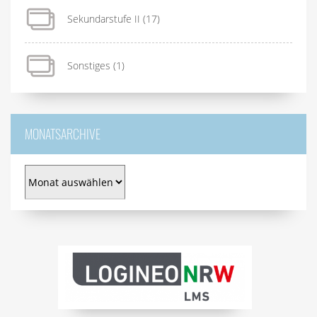
Sekundarstufe II
(17)
Sonstiges
(1)
MONATSARCHIVE