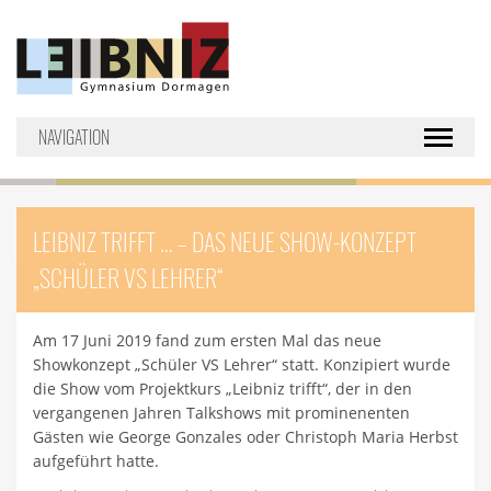
NAVIGATION
Toggle nav
LEIBNIZ TRIFFT … – DAS NEUE SHOW-KONZEPT
„SCHÜLER VS LEHRER“
Am 17 Juni 2019 fand zum ersten Mal das neue
Showkonzept „Schüler VS Lehrer“ statt. Konzipiert wurde
die Show vom Projektkurs „Leibniz trifft“, der in den
vergangenen Jahren Talkshows mit prominenenten
Gästen wie George Gonzales oder Christoph Maria Herbst
aufgeführt hatte.