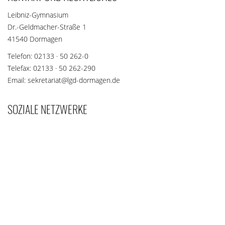
Leibniz-Gymnasium
Dr.-Geldmacher-Straße 1
41540 Dormagen
Telefon: 02133 · 50 262-0
Telefax: 02133 · 50 262-290
Email: sekretariat@lgd-dormagen.de
SOZIALE NETZWERKE
Teilen Sie diese Seite mit Ihren Freunden und Bekannten, wenn
die Inhalte für sie interessant sein könnten.
teilen
teilen
merken
teilen
teilen
teilen
teilen
E-