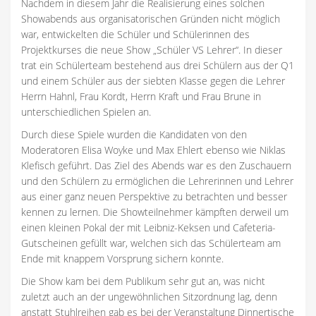
Nachdem in diesem Jahr die Realisierung eines solchen
Showabends aus organisatorischen Gründen nicht möglich
war, entwickelten die Schüler und Schülerinnen des
Projektkurses die neue Show „Schüler VS Lehrer“. In dieser
trat ein Schülerteam bestehend aus drei Schülern aus der Q1
und einem Schüler aus der siebten Klasse gegen die Lehrer
Herrn Hahnl, Frau Kordt, Herrn Kraft und Frau Brune in
unterschiedlichen Spielen an.
Durch diese Spiele wurden die Kandidaten von den
Moderatoren Elisa Woyke und Max Ehlert ebenso wie Niklas
Klefisch geführt. Das Ziel des Abends war es den Zuschauern
und den Schülern zu ermöglichen die Lehrerinnen und Lehrer
aus einer ganz neuen Perspektive zu betrachten und besser
kennen zu lernen. Die Showteilnehmer kämpften derweil um
einen kleinen Pokal der mit Leibniz-Keksen und Cafeteria-
Gutscheinen gefüllt war, welchen sich das Schülerteam am
Ende mit knappem Vorsprung sichern konnte.
Die Show kam bei dem Publikum sehr gut an, was nicht
zuletzt auch an der ungewöhnlichen Sitzordnung lag, denn
anstatt Stuhlreihen gab es bei der Veranstaltung Dinnertische