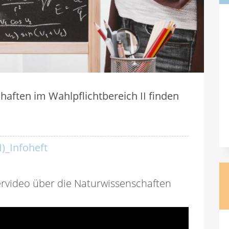
aften im Wahlpflichtbereich II finden
I)_Infoheft
ervideo über die Naturwissenschaften